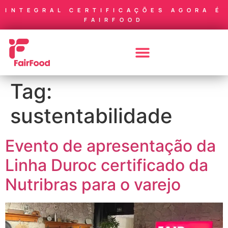
INTEGRAL CERTIFICAÇÕES AGORA É
FAIRFOOD
Tag:
sustentabilidade
Evento de apresentação da
Linha Duroc certificado da
Nutribras para o varejo