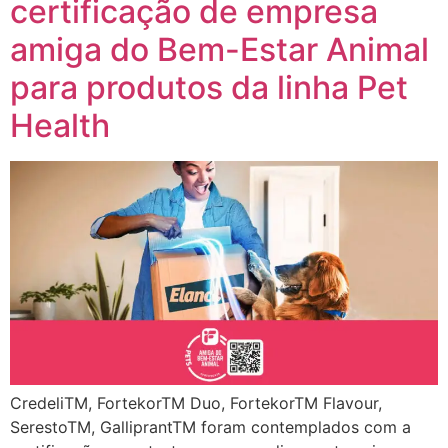
certificação de empresa
amiga do Bem-Estar Animal
para produtos da linha Pet
Health
CredeliTM, FortekorTM Duo, FortekorTM Flavour,
SerestoTM, GalliprantTM foram contemplados com a