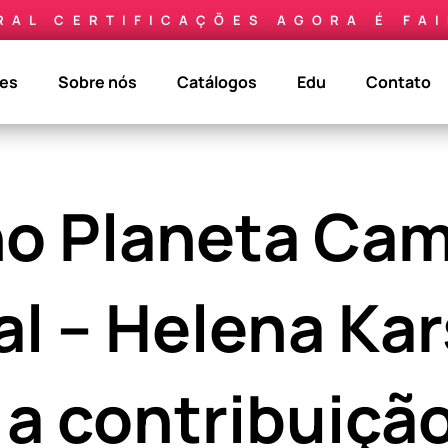
RAL CERTIFICAÇÕES AGORA É FA
ões
Sobre nós
Catálogos
Edu
Contato
no Planeta Ca
al – Helena Ka
 a contribuiçã