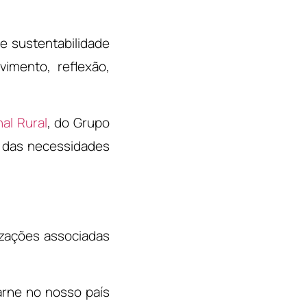
e sustentabilidade
vimento, reflexão,
al Rural
, do Grupo
o das necessidades
izações associadas
arne no nosso país