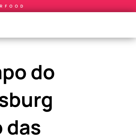
IRFOOD
mpo do
rsburg
o das