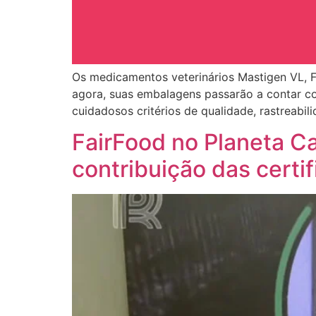
Os medicamentos veterinários Mastigen VL, Fl
agora, suas embalagens passarão a contar c
cuidadosos critérios de qualidade, rastreabi
FairFood no Planeta Ca
contribuição das cert