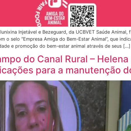
unixina Injetável e Bezeguard, da UCBVET Saúde Animal, fo
om o selo “Empresa Amiga do Bem-Estar Animal”, que indic
lidade e promoção do bem-estar animal através de seus […]
mpo do Canal Rural – Helena 
ificações para a manutenção 