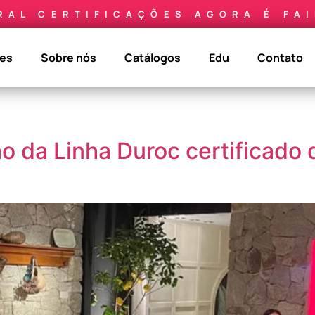
RAL CERTIFICAÇÕES AGORA É FA
ões
Sobre nós
Catálogos
Edu
Contato
 da Linha Duroc certificado d