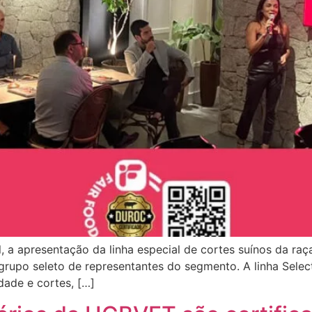
, a apresentação da linha especial de cortes suínos da raç
 grupo seleto de representantes do segmento. A linha Sele
ade e cortes, […]