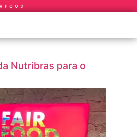
IRFOOD
a Nutribras para o