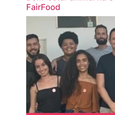
FairFood