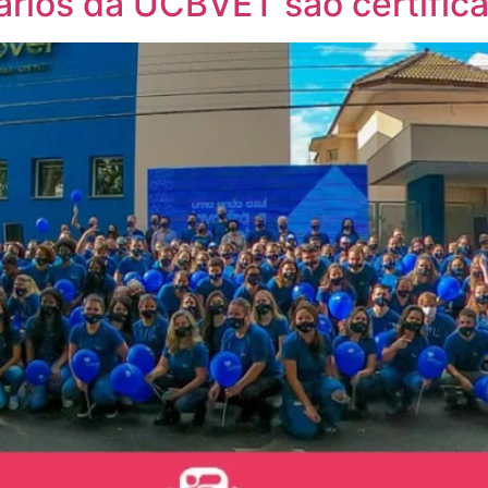
rios da UCBVET são certifica