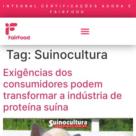
INTEGRAL CERTIFICAÇÕES AGORA É
FAIRFOOD
Tag:
Suinocultura
Exigências dos
consumidores podem
transformar a indústria de
proteína suína