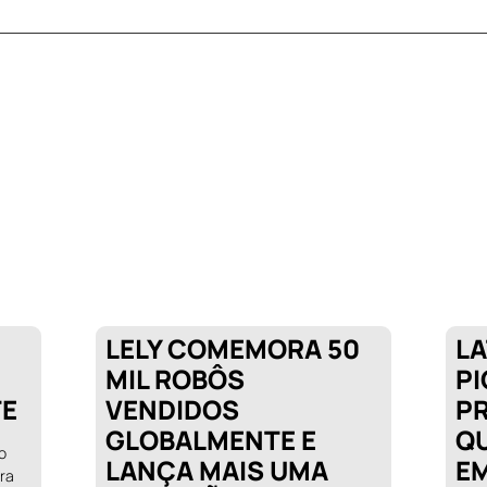
LELY COMEMORA 50
LA
MIL ROBÔS
PI
TE
VENDIDOS
P
GLOBALMENTE E
QU
o
LANÇA MAIS UMA
E
ira