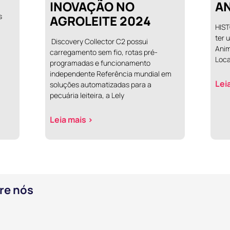
INOVAÇÃO NO
AN
s
AGROLEITE 2024
HIST
ter 
Discovery Collector C2 possui
Anim
carregamento sem fio, rotas pré-
Loca
programadas e funcionamento
independente Referência mundial em
Lei
soluções automatizadas para a
pecuária leiteira, a Lely
Leia mais >
re nós