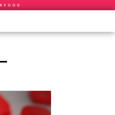
IRFOOD
–