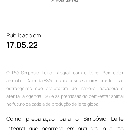
A bola da vez
Publicado em
17.05.22
O Pré Simpósio Leite Integral, com o tema 'Bem-estar
animal e a Agenda ESG', reuniu pesquisadores brasileiros e
estrangeiros que projetaram, de maneira inovadora e
atenta, a Agenda ESG e as premissas do bem-estar animal
no futuro da cadeia de produção de leite global.
Como preparação para o Simpósio Leite
Integral que ocorrerá em outubro, o curso